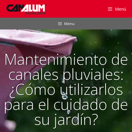
Saltar
Menú
al
contenido
Menu
Mantenimiento de
canales pluviales:
¿Cómo utilizarlos
para el cuidado de
su jardín?