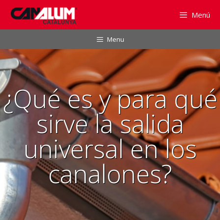
Saltar
Menú
al
contenido
Menu
¿Qué es y para qué
sirve la salida
universal en los
canalones?