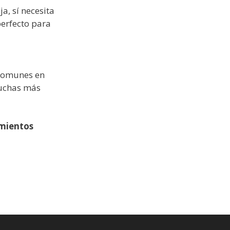
a, sí necesita
perfecto para
comunes en
muchas más
mientos