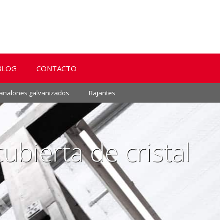
BLOG
CONTACTO
analones galvanizados
Bajantes
bierta de cristal