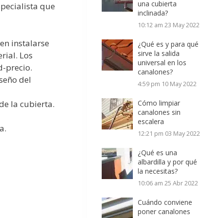
una cubierta
pecialista que
inclinada?
10:12 am
23 May 2022
en instalarse
¿Qué es y para qué
sirve la salida
rial. Los
universal en los
-precio.
canalones?
seño del
4:59 pm
10 May 2022
de la cubierta.
Cómo limpiar
canalones sin
escalera
a.
12:21 pm
03 May 2022
¿Qué es una
albardilla y por qué
la necesitas?
10:06 am
25 Abr 2022
Cuándo conviene
poner canalones