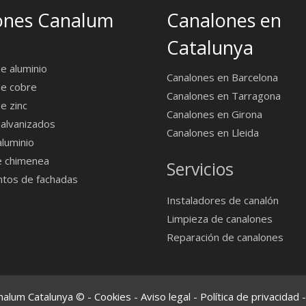
ones Canalum
Canalones en
Catalunya
e aluminio
Canalones en Barcelona
de cobre
Canalones en Tarragona
e zinc
Canalones en Girona
alvanizados
Canalones en Lleida
luminio
 chimenea
Servicios
ntos de fachadas
Instaladores de canalón
Limpieza de canalones
Reparación de canalones
nalum Catalunya © -
Cookies
-
Aviso legal
-
Política de privacidad