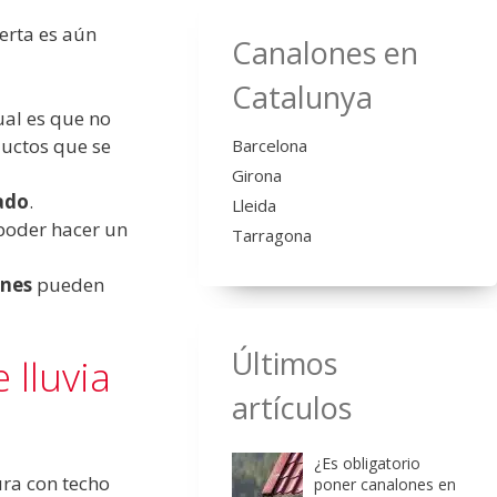
erta es aún
Canalones en
Catalunya
ual es que no
ductos que se
Barcelona
Girona
tado
.
Lleida
poder hacer un
Tarragona
ones
pueden
Últimos
 lluvia
artículos
¿Es obligatorio
ura con techo
poner canalones en