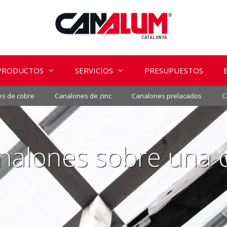
PRODUCTOS
SERVICIOS
PRESUPUESTOS
s de cobre
Canalones de zinc
Canalones prelacados
C
lones sobre una cu