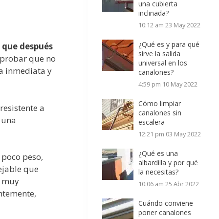
una cubierta
inclinada?
10:12 am
23 May 2022
¿Qué es y para qué
 que después
sirve la salida
probar que no
universal en los
a inmediata y
canalones?
4:59 pm
10 May 2022
Cómo limpiar
resistente a
canalones sin
e una
escalera
12:21 pm
03 May 2022
¿Qué es una
 poco peso,
albardilla y por qué
ejable que
la necesitas?
n muy
10:06 am
25 Abr 2022
antemente,
Cuándo conviene
poner canalones