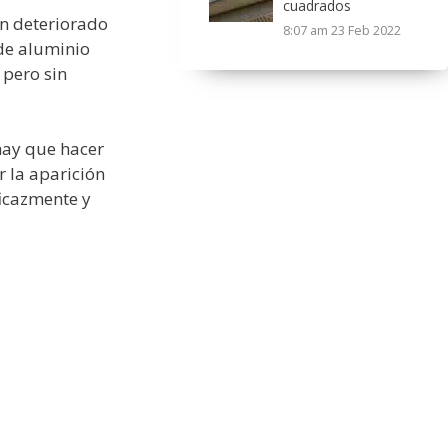
cuadrados
an deteriorado
8:07 am
23 Feb 2022
de aluminio
 pero sin
 hay que hacer
r la aparición
ficazmente y