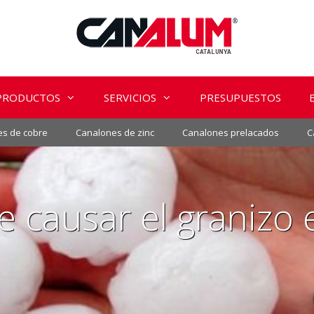
PRODUCTOS
SERVICIOS
PRESUPUESTOS
s de cobre
Canalones de zinc
Canalones prelacados
C
causar el granizo 