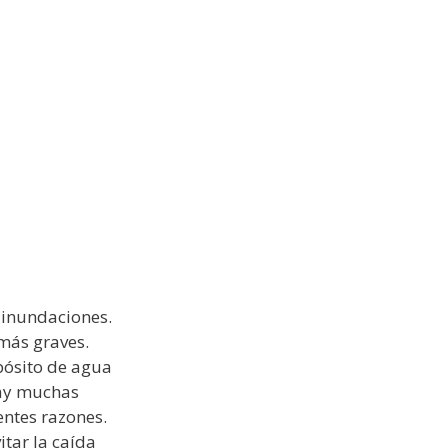
 inundaciones.
más graves.
pósito de agua
hay muchas
entes razones.
itar la caída