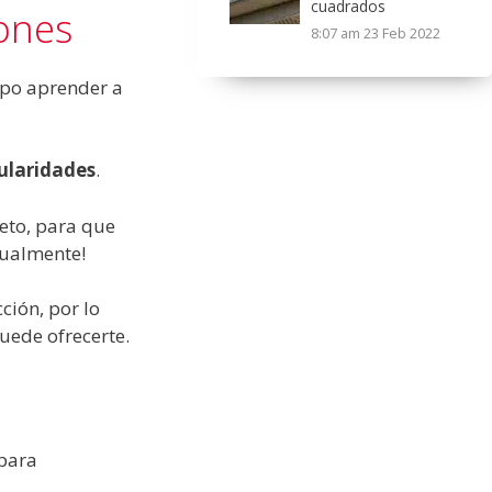
cuadrados
lones
8:07 am
23 Feb 2022
mpo aprender a
cularidades
.
eto, para que
nualmente!
ción, por lo
uede ofrecerte.
 para