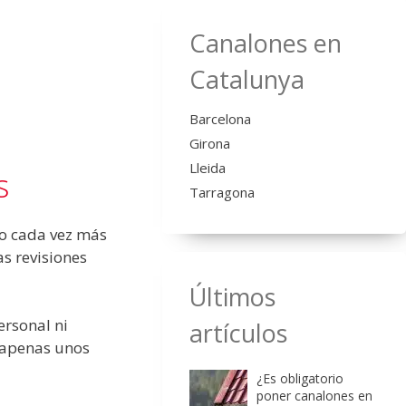
Canalones en
Catalunya
Barcelona
Girona
Lleida
s
Tarragona
do cada vez más
s revisiones
Últimos
ersonal ni
artículos
n apenas unos
¿Es obligatorio
poner canalones en