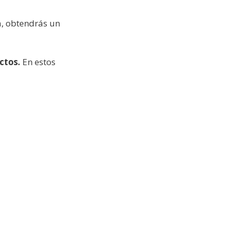
a, obtendrás un
uctos
.
En estos