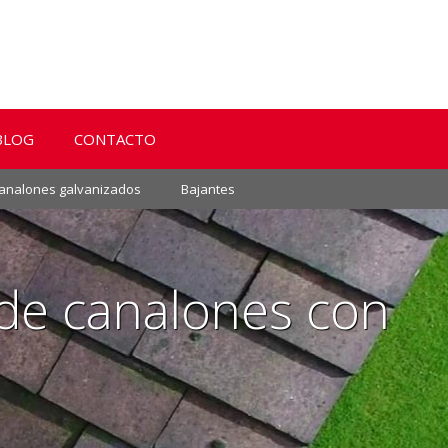
BLOG
CONTACTO
analones galvanizados
Bajantes
 de canalones con