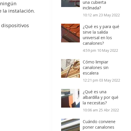
una cubierta
e ningún
inclinada?
 la instalación.
10:12 am
23 May 2022
 dispositivos
¿Qué es y para qué
sirve la salida
universal en los
canalones?
4:59 pm
10 May 2022
Cómo limpiar
canalones sin
escalera
12:21 pm
03 May 2022
¿Qué es una
albardilla y por qué
la necesitas?
10:06 am
25 Abr 2022
Cuándo conviene
poner canalones