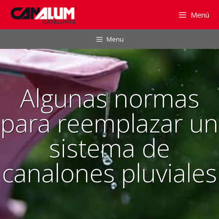
Saltar
Menú
al
contenido
Menu
Algunas normas
para reemplazar un
sistema de
canalones pluviales