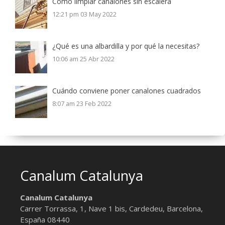
Cómo limpiar canalones sin escalera
12:21 pm
03 May 2022
¿Qué es una albardilla y por qué la necesitas?
10:06 am
25 Abr 2022
Cuándo conviene poner canalones cuadrados
8:07 am
23 Feb 2022
Canalum Catalunya
Canalum Catalunya
Carrer Torrassa, 1, Nave 1 bis,
Cardedeu, Barcelona
,
España
08440