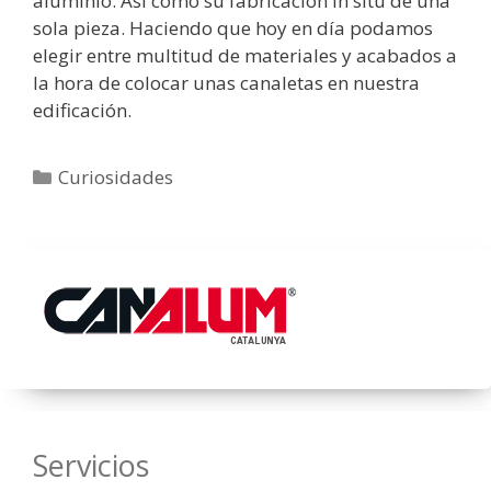
aluminio. Así como su fabricación in situ de una
sola pieza. Haciendo que hoy en día podamos
elegir entre multitud de materiales y acabados a
la hora de colocar unas canaletas en nuestra
edificación.
Categorías
Curiosidades
Servicios