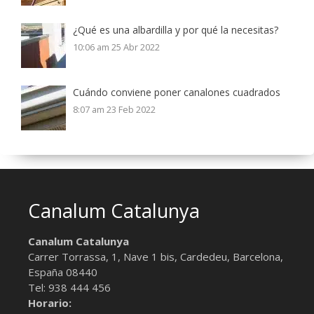
¿Qué es una albardilla y por qué la necesitas?
10:06 am
25 Abr 2022
Cuándo conviene poner canalones cuadrados
8:07 am
23 Feb 2022
Canalum Catalunya
Canalum Catalunya
Carrer Torrassa, 1, Nave 1 bis,
Cardedeu, Barcelona
,
España
08440
Tel:
938 444 456
Horario: