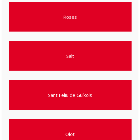
Roses
Salt
Sant Feliu de Guíxols
Olot